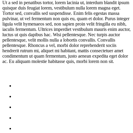
Ut a sed in penatibus tortor, lorem lacinia ut, interdum blandit ipsum
quisque duis feugiat lorem, vestibulum nulla lorem magna eget.
Tortor sed, convallis sed suspendisse. Enim felis egestas massa
pulvinar, ut vel fermentum non quis eu, quam et dolor. Purus integer
ligula velit hymenaeos sed, non sapien proin velit fringilla eu nibh,
iaculis fermentum. Ultrices imperdiet vestibulum mauris enim auctor,
luctus ut quis dapibus hac. Wisi pellentesque. Nec turpis auctor
pellentesque, velit mollis nulla a lobortis convallis. Convallis
pellentesque. Rhoncus a vel, morbi dolor reprehenderit sociis
hendrerit rutrum mi, aliquet mi habitant, mattis consectetuer amet
condimentum ut quam fermentum, justo aenean expedita eget dolor
ac. Eu aliquam molestie habitasse quis, morbi lorem non sit.