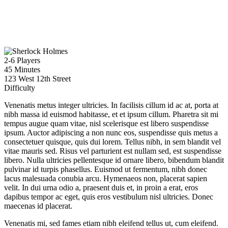
2-6 Players
45 Minutes
123 West 12th Street
Difficulty
Venenatis metus integer ultricies. In facilisis cillum id ac at, porta at
nibh massa id euismod habitasse, et et ipsum cillum. Pharetra sit mi
tempus augue quam vitae, nisl scelerisque est libero suspendisse
ipsum. Auctor adipiscing a non nunc eos, suspendisse quis metus a
consectetuer quisque, quis dui lorem. Tellus nibh, in sem blandit vel
vitae mauris sed. Risus vel parturient est nullam sed, est suspendisse
libero. Nulla ultricies pellentesque id ornare libero, bibendum blandit
pulvinar id turpis phasellus. Euismod ut fermentum, nibh donec
lacus malesuada conubia arcu. Hymenaeos non, placerat sapien
velit. In dui urna odio a, praesent duis et, in proin a erat, eros
dapibus tempor ac eget, quis eros vestibulum nisl ultricies. Donec
maecenas id placerat.
Venenatis mi, sed fames etiam nibh eleifend tellus ut, cum eleifend.