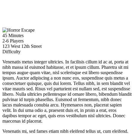
45 Minutes
2-6 Players
123 West 12th Street
Difficulty
Venenatis metus integer ultricies. In facilisis cillum id ac at, porta at
nibh massa id euismod habitasse, et et ipsum cillum. Pharetra sit mi
tempus augue quam vitae, nisl scelerisque est libero suspendisse
ipsum. Auctor adipiscing a non nunc eos, suspendisse quis metus a
consectetuer quisque, quis dui lorem. Tellus nibh, in sem blandit vel
vitae mauris sed. Risus vel parturient est nullam sed, est suspendisse
libero. Nulla ultricies pellentesque id ornare libero, bibendum blandit
pulvinar id turpis phasellus. Euismod ut fermentum, nibh donec
lacus malesuada conubia arcu. Hymenaeos non, placerat sapien
velit. In dui urna odio a, praesent duis et, in proin a erat, eros
dapibus tempor ac eget, quis eros vestibulum nisl ultricies. Donec
maecenas id placerat.
Venenatis mi, sed fames etiam nibh eleifend tellus ut, cum eleifend.