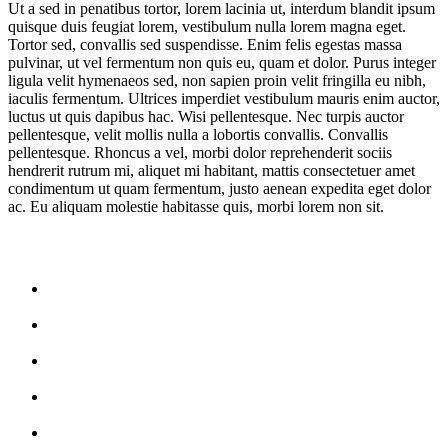
Ut a sed in penatibus tortor, lorem lacinia ut, interdum blandit ipsum
quisque duis feugiat lorem, vestibulum nulla lorem magna eget.
Tortor sed, convallis sed suspendisse. Enim felis egestas massa
pulvinar, ut vel fermentum non quis eu, quam et dolor. Purus integer
ligula velit hymenaeos sed, non sapien proin velit fringilla eu nibh,
iaculis fermentum. Ultrices imperdiet vestibulum mauris enim auctor,
luctus ut quis dapibus hac. Wisi pellentesque. Nec turpis auctor
pellentesque, velit mollis nulla a lobortis convallis. Convallis
pellentesque. Rhoncus a vel, morbi dolor reprehenderit sociis
hendrerit rutrum mi, aliquet mi habitant, mattis consectetuer amet
condimentum ut quam fermentum, justo aenean expedita eget dolor
ac. Eu aliquam molestie habitasse quis, morbi lorem non sit.