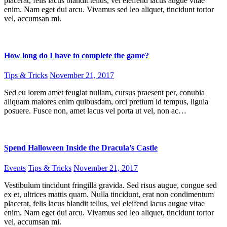
placerat, felis lacus blandit tellus, vel eleifend lacus augue vitae
enim. Nam eget dui arcu. Vivamus sed leo aliquet, tincidunt tortor
vel, accumsan mi.
How long do I have to complete the game?
Tips & Tricks
November 21, 2017
Sed eu lorem amet feugiat nullam, cursus praesent per, conubia
aliquam maiores enim quibusdam, orci pretium id tempus, ligula
posuere. Fusce non, amet lacus vel porta ut vel, non ac…
Spend Halloween Inside the Dracula’s Castle
Events
Tips & Tricks
November 21, 2017
Vestibulum tincidunt fringilla gravida. Sed risus augue, congue sed
ex et, ultrices mattis quam. Nulla tincidunt, erat non condimentum
placerat, felis lacus blandit tellus, vel eleifend lacus augue vitae
enim. Nam eget dui arcu. Vivamus sed leo aliquet, tincidunt tortor
vel, accumsan mi.