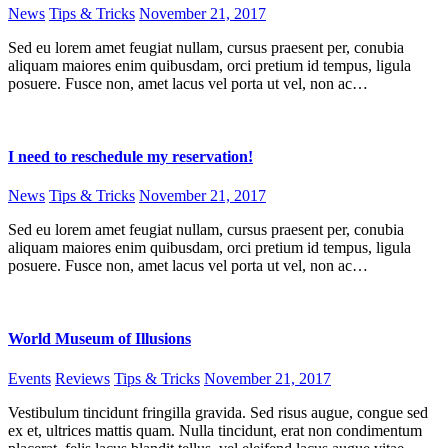
News
Tips & Tricks
November 21, 2017
Sed eu lorem amet feugiat nullam, cursus praesent per, conubia
aliquam maiores enim quibusdam, orci pretium id tempus, ligula
posuere. Fusce non, amet lacus vel porta ut vel, non ac…
I need to reschedule my reservation!
News
Tips & Tricks
November 21, 2017
Sed eu lorem amet feugiat nullam, cursus praesent per, conubia
aliquam maiores enim quibusdam, orci pretium id tempus, ligula
posuere. Fusce non, amet lacus vel porta ut vel, non ac…
World Museum of Illusions
Events
Reviews
Tips & Tricks
November 21, 2017
Vestibulum tincidunt fringilla gravida. Sed risus augue, congue sed
ex et, ultrices mattis quam. Nulla tincidunt, erat non condimentum